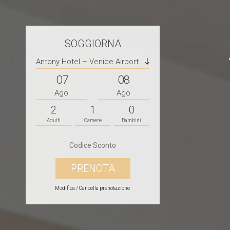
SOGGIORNA
Antony Hotel – Venice Airport
07
08
Ago
Ago
2
1
0
Adulti
Camere
Bambini
Modifica / Cancella prenotazione