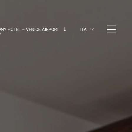
NY HOTEL – VENICE AIRPORT
ITA
ITA
ENG
FRA
DEU
ESP
RUS